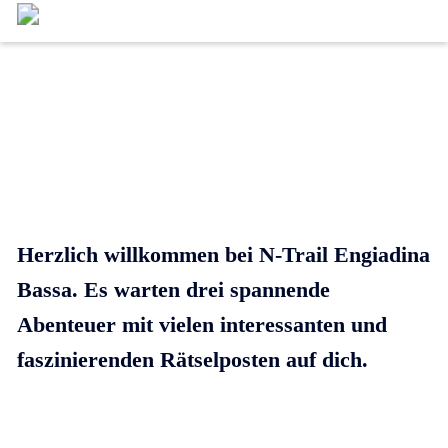
Menü
Willkommen bei
N-Trail Engiadina Bassa
Herzlich willkommen bei N-Trail Engiadina
Bassa. Es warten drei spannende
Abenteuer mit vielen interessanten und
faszinierenden Rätselposten auf dich.
Falls du neu bei N-Trail bist, findest du hier
mehr
Informationen zu den einzelnen N-Trails
im Unterengadin
und die Übersichtskarte
unten zeigt dir die Route mit eingezeichneten